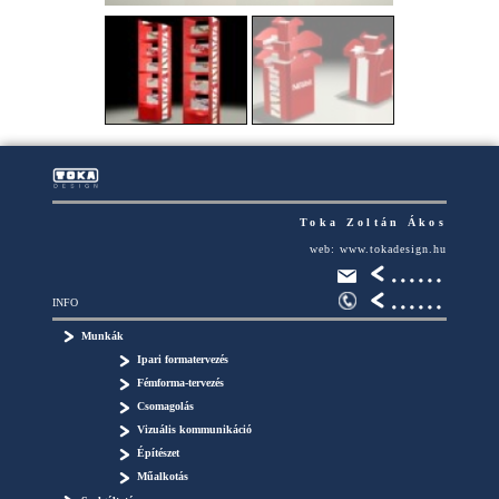
Toka Zoltán Ákos
web: www.tokadesign.hu
INFO
Munkák
Ipari formatervezés
Fémforma-tervezés
Csomagolás
Vizuális kommunikáció
Építészet
Műalkotás