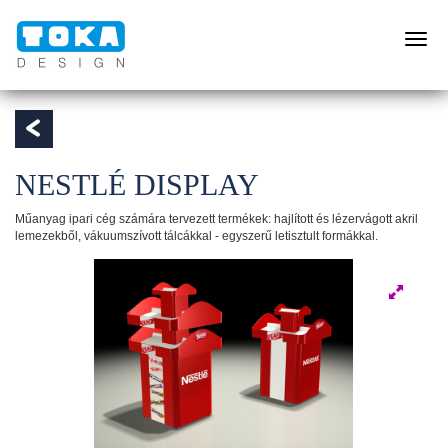
Toggle
naviga
NESTLÉ DISPLAY
Műanyag ipari cég számára tervezett termékek: hajlított és lézervágott akril
lemezekből, vákuumszívott tálcákkal - egyszerű letisztult formákkal.